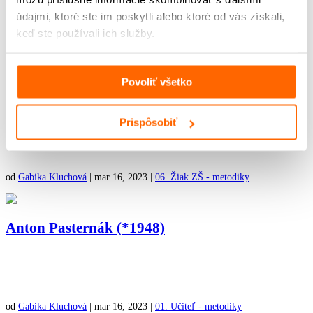
údajmi, ktoré ste im poskytli alebo ktoré od vás získali,
keď ste používali ich služby.
od
Gabika Kluchová
|
mar 16, 2023
|
10. Žiak SŠ - metodiky
Povoliť všetko
Anton Pasternák (*1948)
Prispôsobiť
od
Gabika Kluchová
|
mar 16, 2023
|
06. Žiak ZŠ - metodiky
Anton Pasternák (*1948)
od
Gabika Kluchová
|
mar 16, 2023
|
01. Učiteľ - metodiky