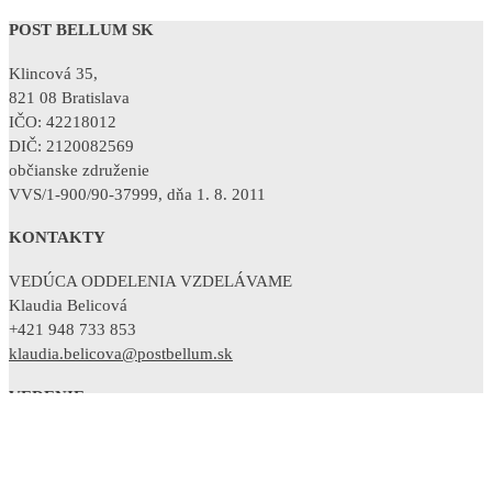
POST BELLUM SK
Klincová 35,
821 08 Bratislava
IČO: 42218012
DIČ: 2120082569
občianske združenie
VVS/1-900/90-37999, dňa 1. 8. 2011
KONTAKTY
VEDÚCA ODDELENIA VZDELÁVAME
Klaudia Belicová
+421 948 733 853
klaudia.belicova@postbellum.sk
VEDENIE
RIADITEĽKA
Sandra Polovková
+421 902 754 380