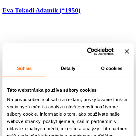
Eva Tokodi Adamík (*1950)
od
Gabika Kluchová
|
mar 16, 2023
|
02. Učiteľ - filmy a podcasty
Alica Weiszfeiler (*1933)
Súhlas
Detaily
O cookies
Táto webstránka používa súbory cookies
Na prispôsobenie obsahu a reklám, poskytovanie funkcií
od
Gabika Kluchová
|
mar 16, 2023
|
01. Učiteľ - metodiky
sociálnych médií a analýzu návštevnosti používame
súbory cookie. Informácie o tom, ako používate naše
webové stránky, poskytujeme aj našim partnerom v
Anton Pasternák (*1948)
oblasti sociálnych médií, inzercie a analýzy. Títo partneri
môžu príslušné informácie skombinovať s ďalšími