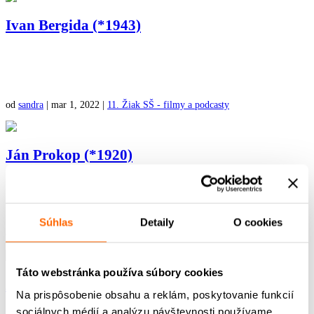
Ivan Bergida (*1943)
od
sandra
|
mar 1, 2022
|
11. Žiak SŠ - filmy a podcasty
Ján Prokop (*1920)
Súhlas
Detaily
O cookies
od
sandra
|
mar 1, 2022
|
11. Žiak SŠ - filmy a podcasty
Táto webstránka používa súbory cookies
Alžbeta Ošvátová (*1935)
Na prispôsobenie obsahu a reklám, poskytovanie funkcií
sociálnych médií a analýzu návštevnosti používame