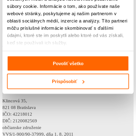
súbory cookie. Informácie o tom, ako používate naše
webové stránky, poskytujeme aj našim partnerom v
oblasti sociálnych médií, inzercie a analýzy. Títo partneri
od
sandra
|
mar 1, 2022
|
11. Žiak SŠ - filmy a podcasty
môžu príslušné informácie skombinovať s ďalšími
údajmi, ktoré ste im poskytli alebo ktoré od vás získali,
Viera Šagátová (*1931)
keď ste používali ich služby.
Povoliť všetko
od
sandra
|
mar 1, 2022
|
11. Žiak SŠ - filmy a podcasty
Prispôsobiť
POST BELLUM SK
Klincová 35,
821 08 Bratislava
IČO: 42218012
DIČ: 2120082569
občianske združenie
VVS/1-900/90-37999, dňa 1. 8. 2011