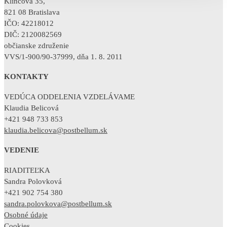
Klincová 35,
821 08 Bratislava
IČO: 42218012
DIČ: 2120082569
občianske združenie
VVS/1-900/90-37999, dňa 1. 8. 2011
KONTAKTY
VEDÚCA ODDELENIA VZDELÁVAME
Klaudia Belicová
+421 948 733 853
klaudia.belicova@postbellum.sk
VEDENIE
RIADITEĽKA
Sandra Polovková
+421 902 754 380
sandra.polovkova@postbellum.sk
Osobné údaje
Cookies