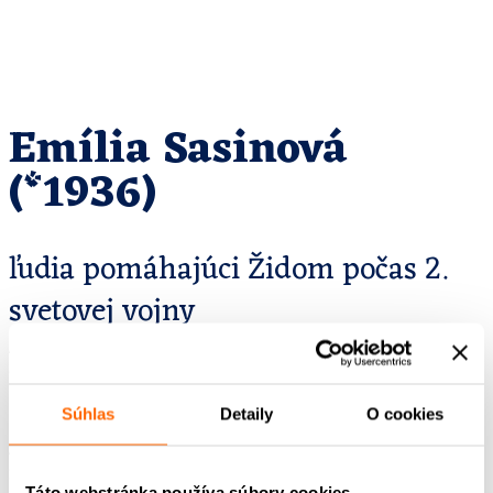
Emília Sasinová
(*1936)
ľudia pomáhajúci Židom počas 2.
svetovej vojny
Autor/ka
Gabriela Kluchová
Grafický dizajn
Súhlas
Detaily
O cookies
Marek Novák
Autorský tím – podcast
Sandra Polovková, Marián Jaslovský
Táto webstránka používa súbory cookies