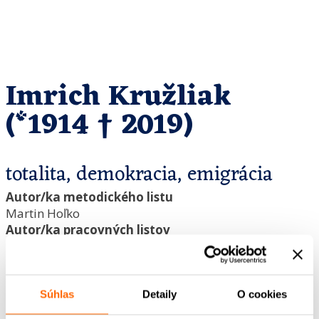
Imrich Kružliak
(*1914 †︎ 2019)
totalita, demokracia, emigrácia
Autor/ka metodického listu
Martin Hoľko
Autor/ka pracovných listov
Iveta Harváneková
Editor/ka
Gabriela Kluchová
Grafický dizajn
Súhlas
Detaily
O cookies
Marek Novák