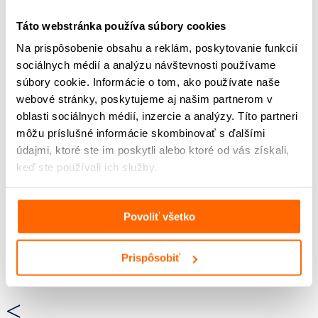
Autorský tím – podcast
Sandra Polovková, Marián Jaslovský
Táto webstránka používa súbory cookies
Na prispôsobenie obsahu a reklám, poskytovanie funkcií
Na stiahnutie:
sociálnych médií a analýzu návštevnosti používame
súbory cookie. Informácie o tom, ako používate naše
webové stránky, poskytujeme aj našim partnerom v
Metodický list
Pracovný list pre ZŠ
oblasti sociálnych médií, inzercie a analýzy. Títo partneri
môžu príslušné informácie skombinovať s ďalšími
Pracovný list pre SŠ
údajmi, ktoré ste im poskytli alebo ktoré od vás získali,
keď ste používali ich služby.
Povoliť všetko
Prispôsobiť
<