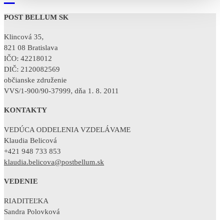
POST BELLUM SK
Klincová 35,
821 08 Bratislava
IČO: 42218012
DIČ: 2120082569
občianske združenie
VVS/1-900/90-37999, dňa 1. 8. 2011
KONTAKTY
VEDÚCA ODDELENIA VZDELÁVAME
Klaudia Belicová
+421 948 733 853
klaudia.belicova@postbellum.sk
VEDENIE
RIADITEĽKA
Sandra Polovková