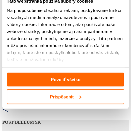
Táto webstránka používa súbory cookies
Na prispôsobenie obsahu a reklám, poskytovanie funkcií
Na stiahnutie:
sociálnych médií a analýzu návštevnosti používame
súbory cookie. Informácie o tom, ako používate naše
Pracovný list pre ZŠ
webové stránky, poskytujeme aj našim partnerom v
oblasti sociálnych médií, inzercie a analýzy. Títo partneri
môžu príslušné informácie skombinovať s ďalšími
údajmi, ktoré ste im poskytli alebo ktoré od vás získali,
keď ste používali ich služby.
Povoliť všetko
Prispôsobiť
<
POST BELLUM SK