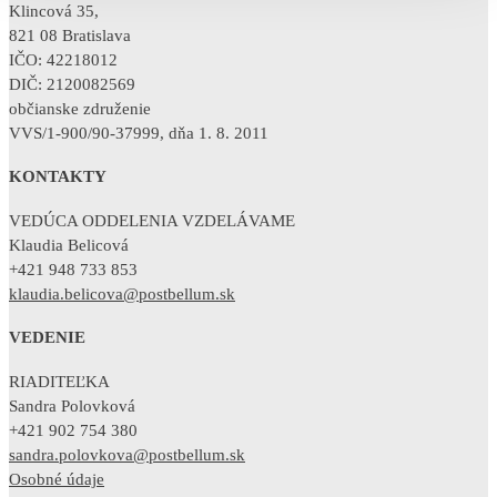
Klincová 35,
821 08 Bratislava
IČO: 42218012
DIČ: 2120082569
občianske združenie
VVS/1-900/90-37999, dňa 1. 8. 2011
KONTAKTY
VEDÚCA ODDELENIA VZDELÁVAME
Klaudia Belicová
+421 948 733 853
klaudia.belicova@postbellum.sk
VEDENIE
RIADITEĽKA
Sandra Polovková
+421 902 754 380
sandra.polovkova@postbellum.sk
Osobné údaje