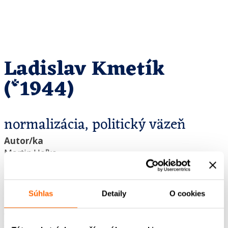
Ladislav Kmetík
(*1944)
normalizácia, politický väzeň
Autor/ka
Martin Hoľko
Editor/ka
Gabriela Kluchová
Grafický dizajn
Súhlas
Detaily
O cookies
Marek Novák
Autorský tím – podcast
Sandra Polovková, Marián Jaslovský