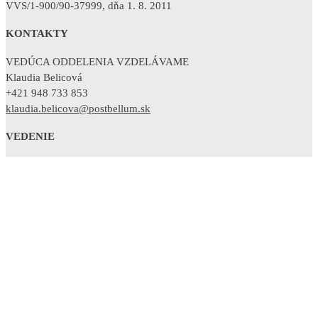
VVS/1-900/90-37999, dňa 1. 8. 2011
KONTAKTY
VEDÚCA ODDELENIA VZDELÁVAME
Klaudia Belicová
+421 948 733 853
klaudia.belicova@postbellum.sk
VEDENIE
RIADITEĽKA
Sandra Polovková
+421 902 754 380
sandra.polovkova@postbellum.sk
Osobné údaje
Cookies
ĎALŠIE INFORMÁCIE
WEB ADMIN:
Michal Vojtyla