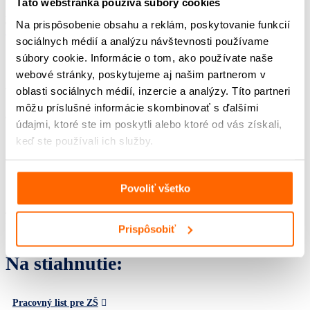
Imrich Kružliak
Táto webstránka používa súbory cookies
Predchádzajúce
Predchádzajúce
Ďalej
Ďalej
Na prispôsobenie obsahu a reklám, poskytovanie funkcií
(*1914 †︎ 2019)
1
1
2
2
sociálnych médií a analýzu návštevnosti používame
súbory cookie. Informácie o tom, ako používate naše
webové stránky, poskytujeme aj našim partnerom v
totalita, demokracia, emigrácia
oblasti sociálnych médií, inzercie a analýzy. Títo partneri
môžu príslušné informácie skombinovať s ďalšími
Autor/ka
údajmi, ktoré ste im poskytli alebo ktoré od vás získali,
Iveta Harváneková
keď ste používali ich služby.
Editor/ka
Gabriela Kluchová
Grafický dizajn
Povoliť všetko
Marek Novák
Autorský tím – podcast
Sandra Polovková, Marián Jaslovský
Prispôsobiť
Na stiahnutie:
Pracovný list pre ZŠ