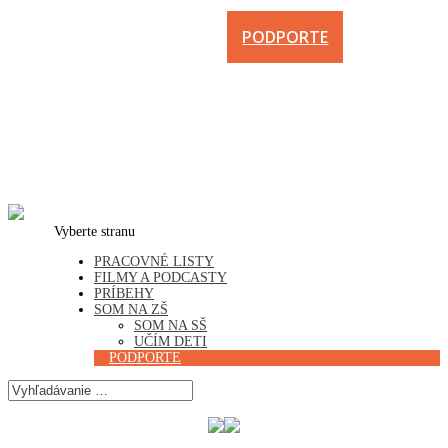
PODPORTE
Vyberte stranu
PRACOVNÉ LISTY
FILMY A PODCASTY
PRÍBEHY
SOM NA ZŠ
SOM NA SŠ
UČÍM DETI
PODPORTE