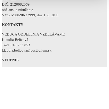
DIČ: 2120082569
občianske združenie
VVS/1-900/90-37999, dňa 1. 8. 2011
KONTAKTY
VEDÚCA ODDELENIA VZDELÁVAME
Klaudia Belicová
+421 948 733 853
klaudia.belicova@postbellum.sk
VEDENIE
RIADITEĽKA
Sandra Polovková
+421 902 754 380
sandra.polovkova@postbellum.sk
Osobné údaje
Cookies
ĎALŠIE INFORMÁCIE