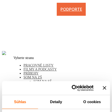
PODPORTE
Vyberte stranu
PRACOVNÉ LISTY
FILMY A PODCASTY
PRÍBEHY
SOM NA ZŠ
SOM NA SŠ
UČÍM DETI
PODPORTE
Otto Šimko (*1924)
Súhlas
Detaily
O cookies