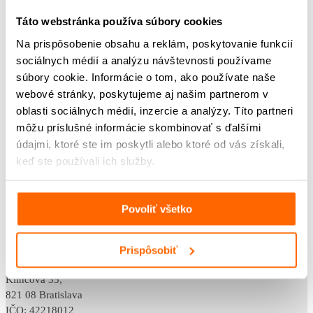
Vypracovali
Táto webstránka používa súbory cookies
Sandra Polovková
Na prispôsobenie obsahu a reklám, poskytovanie funkcií
Adam Mikuláš
sociálnych médií a analýzu návštevnosti používame
Marian Jaslovský
súbory cookie. Informácie o tom, ako používate naše
webové stránky, poskytujeme aj našim partnerom v
oblasti sociálnych médií, inzercie a analýzy. Títo partneri
môžu príslušné informácie skombinovať s ďalšími
údajmi, ktoré ste im poskytli alebo ktoré od vás získali,
keď ste používali ich služby.
Povoliť všetko
<
Prispôsobiť
POST BELLUM SK
Klincová 35,
821 08 Bratislava
IČO: 42218012