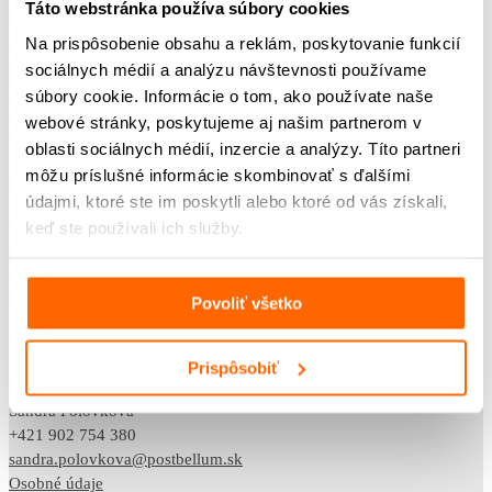
Táto webstránka používa súbory cookies
Klincová 35,
Na prispôsobenie obsahu a reklám, poskytovanie funkcií
821 08 Bratislava
IČO: 42218012
sociálnych médií a analýzu návštevnosti používame
DIČ: 2120082569
súbory cookie. Informácie o tom, ako používate naše
občianske združenie
webové stránky, poskytujeme aj našim partnerom v
VVS/1-900/90-37999, dňa 1. 8. 2011
oblasti sociálnych médií, inzercie a analýzy. Títo partneri
môžu príslušné informácie skombinovať s ďalšími
KONTAKTY
údajmi, ktoré ste im poskytli alebo ktoré od vás získali,
keď ste používali ich služby.
VEDÚCA ODDELENIA VZDELÁVAME
Klaudia Belicová
+421 948 733 853
klaudia.belicova@postbellum.sk
Povoliť všetko
VEDENIE
Prispôsobiť
RIADITEĽKA
Sandra Polovková
+421 902 754 380
sandra.polovkova@postbellum.sk
Osobné údaje