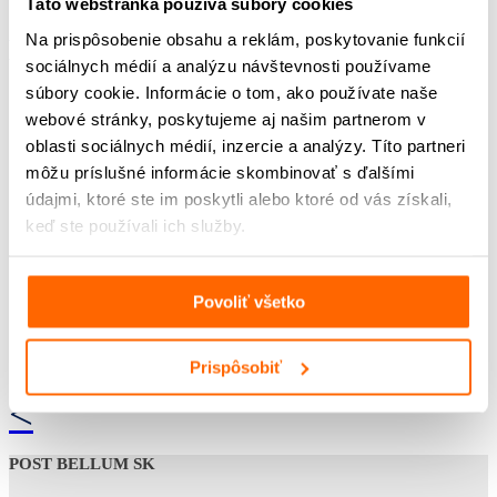
Táto webstránka používa súbory cookies
Na prispôsobenie obsahu a reklám, poskytovanie funkcií
Na stiahnutie:
sociálnych médií a analýzu návštevnosti používame
súbory cookie. Informácie o tom, ako používate naše
Pracovný list pre SŠ
webové stránky, poskytujeme aj našim partnerom v
oblasti sociálnych médií, inzercie a analýzy. Títo partneri
môžu príslušné informácie skombinovať s ďalšími
údajmi, ktoré ste im poskytli alebo ktoré od vás získali,
keď ste používali ich služby.
Povoliť všetko
Prispôsobiť
<
POST BELLUM SK