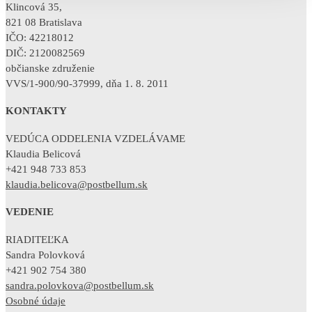
Klincová 35,
821 08 Bratislava
IČO: 42218012
DIČ: 2120082569
občianske združenie
VVS/1-900/90-37999, dňa 1. 8. 2011
KONTAKTY
VEDÚCA ODDELENIA VZDELÁVAME
Klaudia Belicová
+421 948 733 853
klaudia.belicova@postbellum.sk
VEDENIE
RIADITEĽKA
Sandra Polovková
+421 902 754 380
sandra.polovkova@postbellum.sk
Osobné údaje