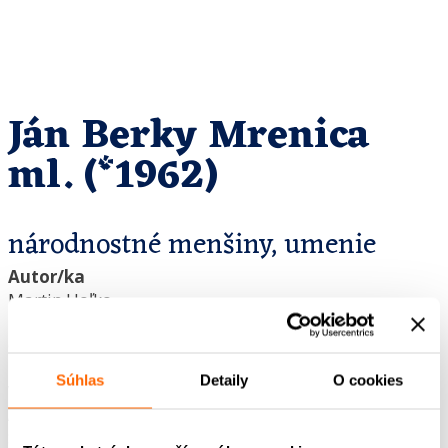
Ján Berky Mrenica
ml. (*1962)
národnostné menšiny, umenie
Autor/ka
Martin Hoľko
Editor/ka
Gabriela Kluchová
Grafický dizajn
Súhlas
Detaily
O cookies
Viktória Bitterová
Autorský tím – podcast
Sandra Polovková, Marián Jaslovský