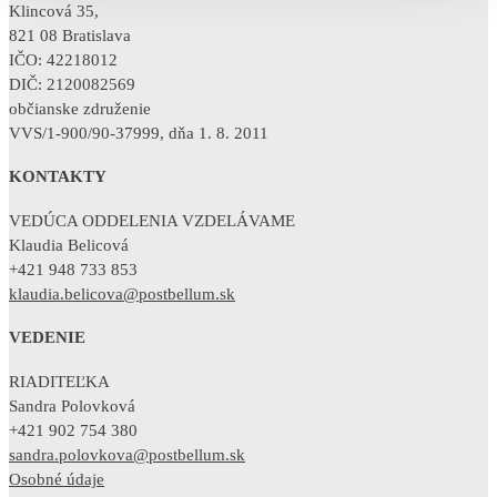
Klincová 35,
821 08 Bratislava
IČO: 42218012
DIČ: 2120082569
občianske združenie
VVS/1-900/90-37999, dňa 1. 8. 2011
KONTAKTY
VEDÚCA ODDELENIA VZDELÁVAME
Klaudia Belicová
+421 948 733 853
klaudia.belicova@postbellum.sk
VEDENIE
RIADITEĽKA
Sandra Polovková
+421 902 754 380
sandra.polovkova@postbellum.sk
Osobné údaje