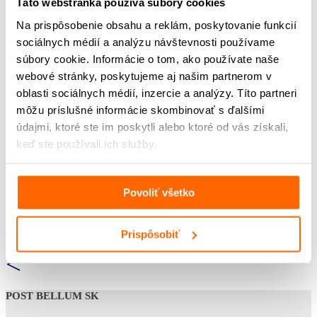
Táto webstránka používa súbory cookies
Na prispôsobenie obsahu a reklám, poskytovanie funkcií
Na stiahnutie:
sociálnych médií a analýzu návštevnosti používame
súbory cookie. Informácie o tom, ako používate naše
Pracovný list pre SŠ
webové stránky, poskytujeme aj našim partnerom v
oblasti sociálnych médií, inzercie a analýzy. Títo partneri
môžu príslušné informácie skombinovať s ďalšími
údajmi, ktoré ste im poskytli alebo ktoré od vás získali,
keď ste používali ich služby.
Povoliť všetko
Prispôsobiť
<
POST BELLUM SK