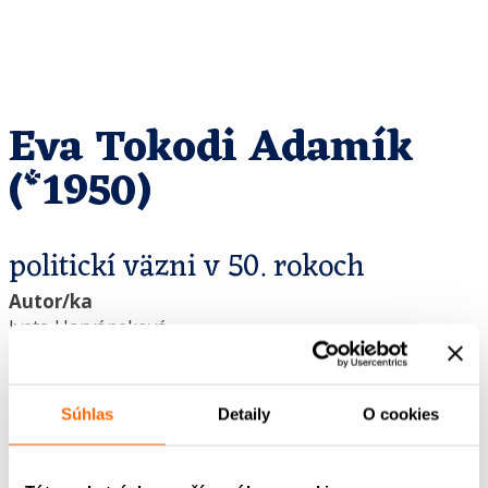
Eva Tokodi Adamík
(*1950)
politickí väzni v 50. rokoch
Autor/ka
Iveta Harváneková
Editor/ka
Gabriela Kluchová
Grafický dizajn
Súhlas
Detaily
O cookies
Marek Novák
Autorský tím – podcast
Sandra Polovková, Marián Jaslovský