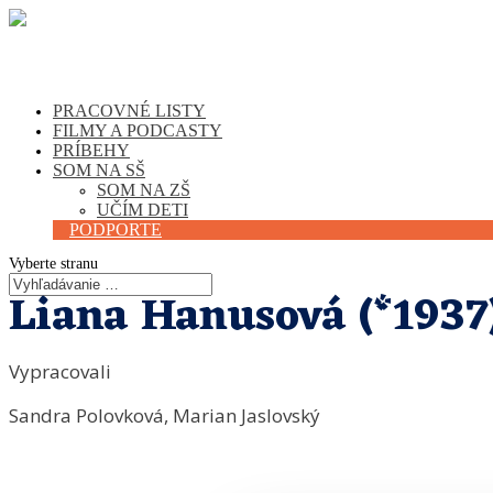
PRACOVNÉ LISTY
FILMY A PODCASTY
PRÍBEHY
SOM NA SŠ
SOM NA ZŠ
UČÍM DETI
PODPORTE
Vyberte stranu
Liana Hanusová (*1937
Vypracovali
Sandra Polovková, Marian Jaslovský