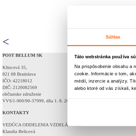
Súhlas
<
POST BELLUM SK
Táto webstránka používa sú
Na prispôsobenie obsahu a r
Klincová 35,
cookie. Informácie o tom, ak
821 08 Bratislava
médií, inzercie a analýzy. Tí
IČO: 42218012
DIČ: 2120082569
alebo ktoré od vás získali, ke
občianske združenie
VVS/1-900/90-37999, dňa 1. 8. 2011
KONTAKTY
VEDÚCA ODDELENIA VZDELÁVAME
Klaudia Belicová