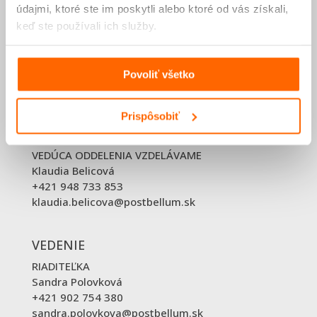
údajmi, ktoré ste im poskytli alebo ktoré od vás získali,
Klincová 35,
keď ste používali ich služby.
821 08 Bratislava
IČO: 42218012
DIČ: 2120082569
občianske združenie
Povoliť všetko
VVS/1-900/90-37999, dňa 1. 8. 2011
Prispôsobiť
KONTAKTY
VEDÚCA ODDELENIA VZDELÁVAME
Klaudia Belicová
+421 948 733 853
klaudia.belicova@postbellum.sk
VEDENIE
RIADITEĽKA
Sandra Polovková
+421 902 754 380
sandra.polovkova@postbellum.sk