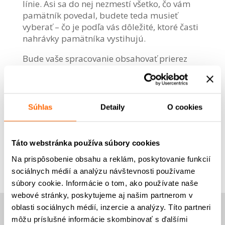
línie. Asi sa do nej nezmestí všetko, čo vám
pamätník povedal, budete teda musieť
vyberať – čo je podľa vás dôležité, ktoré časti
nahrávky pamätníka vystihujú.
Bude vaše spracovanie obsahovať prierez
pamätníkovým životom, alebo niektorú
zásadnú udalosť príbehu?
Súhlas
Detaily
O cookies
Táto webstránka používa súbory cookies
Na prispôsobenie obsahu a reklám, poskytovanie funkcií
sociálnych médií a analýzu návštevnosti používame
súbory cookie. Informácie o tom, ako používate naše
webové stránky, poskytujeme aj našim partnerom v
oblasti sociálnych médií, inzercie a analýzy. Títo partneri
POST BELLUM SK
môžu príslušné informácie skombinovať s ďalšími