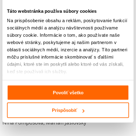
Ladislav Szalay
Táto webstránka používa súbory cookies
Na prispôsobenie obsahu a reklám, poskytovanie funkcií
(*1929)
sociálnych médií a analýzu návštevnosti používame
súbory cookie. Informácie o tom, ako používate naše
webové stránky, poskytujeme aj našim partnerom v
2. svetová vojna, normalizácia
oblasti sociálnych médií, inzercie a analýzy. Títo partneri
môžu príslušné informácie skombinovať s ďalšími
Autor/ka metodického listu
údajmi, ktoré ste im poskytli alebo ktoré od vás získali,
Petra Chovancová
keď ste používali ich služby.
Autor/ka pracovných listov
Martin Hoľko
Editor/ka
Povoliť všetko
Gabriela Kluchová
Grafický dizajn
Marek Novák
Prispôsobiť
Autorský tím – podcast
Nina Pompošová, Marián Jaslovský