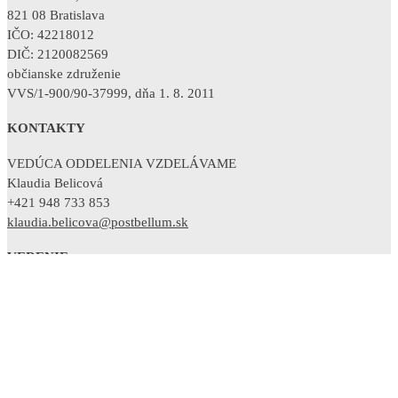
821 08 Bratislava
IČO: 42218012
DIČ: 2120082569
občianske združenie
VVS/1-900/90-37999, dňa 1. 8. 2011
KONTAKTY
VEDÚCA ODDELENIA VZDELÁVAME
Klaudia Belicová
+421 948 733 853
klaudia.belicova@postbellum.sk
VEDENIE
RIADITEĽKA
Sandra Polovková
+421 902 754 380
sandra.polovkova@postbellum.sk
Osobné údaje
Cookies