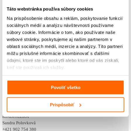
POST BELLUM SK
Táto webstránka používa súbory cookies
Na prispôsobenie obsahu a reklám, poskytovanie funkcií
Klincová 35,
sociálnych médií a analýzu návštevnosti používame
821 08 Bratislava
IČO: 42218012
súbory cookie. Informácie o tom, ako používate naše
DIČ: 2120082569
webové stránky, poskytujeme aj našim partnerom v
občianske združenie
oblasti sociálnych médií, inzercie a analýzy. Títo partneri
VVS/1-900/90-37999, dňa 1. 8. 2011
môžu príslušné informácie skombinovať s ďalšími
údajmi, ktoré ste im poskytli alebo ktoré od vás získali,
KONTAKTY
keď ste používali ich služby.
VEDÚCA ODDELENIA VZDELÁVAME
Klaudia Belicová
+421 948 733 853
Povoliť všetko
klaudia.belicova@postbellum.sk
Prispôsobiť
VEDENIE
RIADITEĽKA
Sandra Polovková
+421 902 754 380