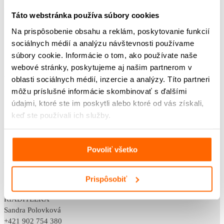
POST BELLUM SK
Táto webstránka používa súbory cookies
Na prispôsobenie obsahu a reklám, poskytovanie funkcií
Klincová 35,
sociálnych médií a analýzu návštevnosti používame
821 08 Bratislava
IČO: 42218012
súbory cookie. Informácie o tom, ako používate naše
DIČ: 2120082569
webové stránky, poskytujeme aj našim partnerom v
občianske združenie
oblasti sociálnych médií, inzercie a analýzy. Títo partneri
VVS/1-900/90-37999, dňa 1. 8. 2011
môžu príslušné informácie skombinovať s ďalšími
údajmi, ktoré ste im poskytli alebo ktoré od vás získali,
KONTAKTY
keď ste používali ich služby.
VEDÚCA ODDELENIA VZDELÁVAME
Klaudia Belicová
+421 948 733 853
Povoliť všetko
klaudia.belicova@postbellum.sk
Prispôsobiť
VEDENIE
RIADITEĽKA
Sandra Polovková
+421 902 754 380