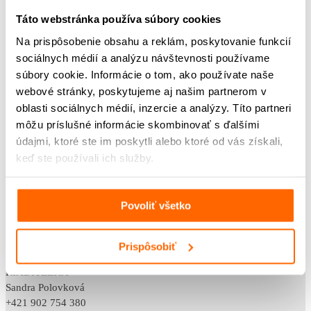
POST BELLUM SK
Táto webstránka používa súbory cookies
Klincová 35,
Na prispôsobenie obsahu a reklám, poskytovanie funkcií
821 08 Bratislava
sociálnych médií a analýzu návštevnosti používame
IČO: 42218012
súbory cookie. Informácie o tom, ako používate naše
DIČ: 2120082569
webové stránky, poskytujeme aj našim partnerom v
občianske združenie
oblasti sociálnych médií, inzercie a analýzy. Títo partneri
VVS/1-900/90-37999, dňa 1. 8. 2011
môžu príslušné informácie skombinovať s ďalšími
údajmi, ktoré ste im poskytli alebo ktoré od vás získali,
KONTAKTY
keď ste používali ich služby.
VEDÚCA ODDELENIA VZDELÁVAME
Klaudia Belicová
+421 948 733 853
Povoliť všetko
klaudia.belicova@postbellum.sk
VEDENIE
Prispôsobiť
RIADITEĽKA
Sandra Polovková
+421 902 754 380