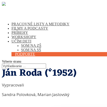
PRACOVNÉ LISTY A METODIKY
FILMY A PODCASTY
PRÍBEHY
WORKSHOPY
UČÍM DETI
SOM NA ZŠ
SOM NA SŠ
PODPORTE
Vyberte stranu
Ján Roda (*1952)
Vypracovali
Sandra Polovková, Marian Jaslovský