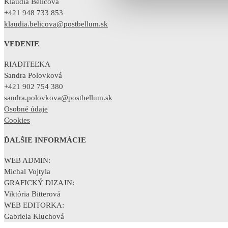
Klaudia Belicová
+421 948 733 853
klaudia.belicova@postbellum.sk
VEDENIE
RIADITEĽKA
Sandra Polovková
+421 902 754 380
sandra.polovkova@postbellum.sk
Osobné údaje
Cookies
ĎALŠIE INFORMÁCIE
WEB ADMIN:
Michal Vojtyla
GRAFICKÝ DIZAJN:
Viktória Bitterová
WEB EDITORKA:
Gabriela Kluchová