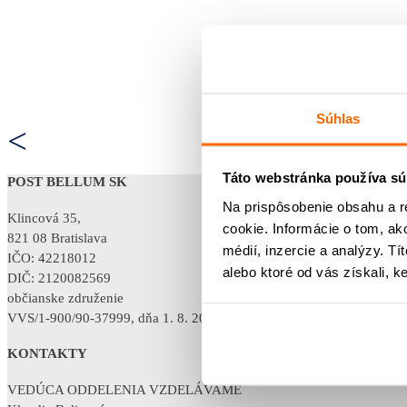
Súhlas
<
Táto webstránka používa sú
POST BELLUM SK
Na prispôsobenie obsahu a r
Klincová 35,
cookie. Informácie o tom, ak
821 08 Bratislava
médií, inzercie a analýzy. Tí
IČO: 42218012
alebo ktoré od vás získali, ke
DIČ: 2120082569
občianske združenie
VVS/1-900/90-37999, dňa 1. 8. 2011
KONTAKTY
VEDÚCA ODDELENIA VZDELÁVAME