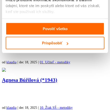
údajmi, ktoré ste im poskytli alebo ktoré od vás získali,
keď ste používali ich služby.
od
klaudia
|
dec 18, 2025
|
06. Žiak ZŠ - metodiky
Povoliť všetko
Agnesa Búřilová (*1943)
Prispôsobiť
od
klaudia
|
dec 18, 2025
|
01. Učiteľ - metodiky
Agnesa Búřilová (*1943)
od
klaudia
|
dec 18, 2025
|
10. Žiak SŠ - metodiky