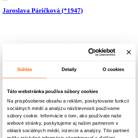
Jaroslava Páričková (*1947)
od
klaudia
|
dec 18, 2025
|
01. Učiteľ - metodiky
Jaroslava Páričková (*1947)
Súhlas
Detaily
O cookies
Táto webstránka používa súbory cookies
Na prispôsobenie obsahu a reklám, poskytovanie funkcií
od
klaudia
|
dec 18, 2025
|
10. Žiak SŠ - metodiky
sociálnych médií a analýzu návštevnosti používame
súbory cookie. Informácie o tom, ako používate naše
webové stránky, poskytujeme aj našim partnerom v
Jaroslava Páričková (*1947)
oblasti sociálnych médií, inzercie a analýzy. Títo partneri
môžu príslušné informácie skombinovať s ďalšími