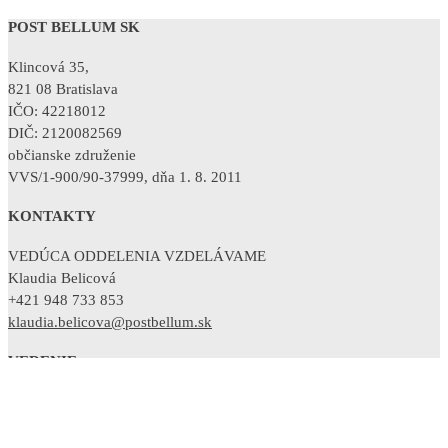
POST BELLUM SK
Klincová 35,
821 08 Bratislava
IČO: 42218012
DIČ: 2120082569
občianske združenie
VVS/1-900/90-37999, dňa 1. 8. 2011
KONTAKTY
VEDÚCA ODDELENIA VZDELÁVAME
Klaudia Belicová
+421 948 733 853
klaudia.belicova@postbellum.sk
VEDENIE
RIADITEĽKA
Sandra Polovková
+421 902 754 380