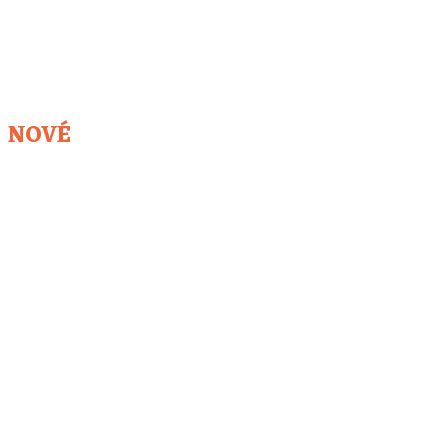
NOVÉ
Pavel Eli Vago
metodiky
holokaust Židov počas II. svetovej vojny, ukrývanie,
zapojenie sa do odboja SNP