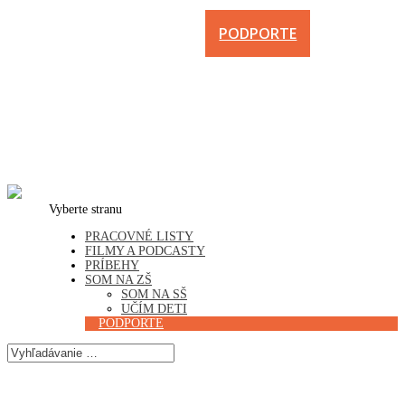
PODPORTE
Vyberte stranu
PRACOVNÉ LISTY
FILMY A PODCASTY
PRÍBEHY
SOM NA ZŠ
SOM NA SŠ
UČÍM DETI
PODPORTE