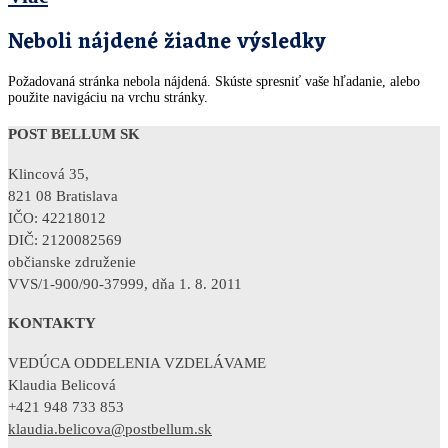
Neboli nájdené žiadne výsledky
Požadovaná stránka nebola nájdená. Skúste spresniť vaše hľadanie, alebo
použite navigáciu na vrchu stránky.
POST BELLUM SK
Klincová 35,
821 08 Bratislava
IČO: 42218012
DIČ: 2120082569
občianske združenie
VVS/1-900/90-37999, dňa 1. 8. 2011
KONTAKTY
VEDÚCA ODDELENIA VZDELÁVAME
Klaudia Belicová
+421 948 733 853
klaudia.belicova@postbellum.sk