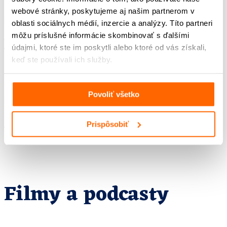
webové stránky, poskytujeme aj našim partnerom v
oblasti sociálnych médií, inzercie a analýzy. Títo partneri
môžu príslušné informácie skombinovať s ďalšími
Ivan Bergida (*1943)
údajmi, ktoré ste im poskytli alebo ktoré od vás získali,
keď ste používali ich služby.
Povoliť všetko
Mikuláš Bröder (*1928 †︎2022)
Prispôsobiť
Filmy a podcasty