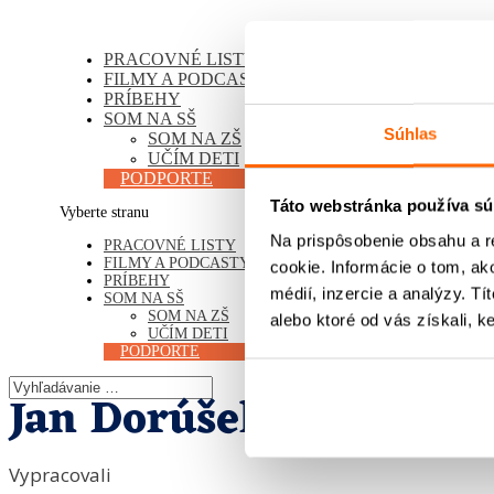
PRACOVNÉ LISTY
FILMY A PODCASTY
PRÍBEHY
SOM NA SŠ
Súhlas
SOM NA ZŠ
UČÍM DETI
PODPORTE
Táto webstránka používa sú
Vyberte stranu
Na prispôsobenie obsahu a r
PRACOVNÉ LISTY
FILMY A PODCASTY
cookie. Informácie o tom, ak
PRÍBEHY
médií, inzercie a analýzy. Tí
SOM NA SŠ
SOM NA ZŠ
alebo ktoré od vás získali, ke
UČÍM DETI
PODPORTE
Jan Dorúšek (*1920 †︎ 2
Vypracovali